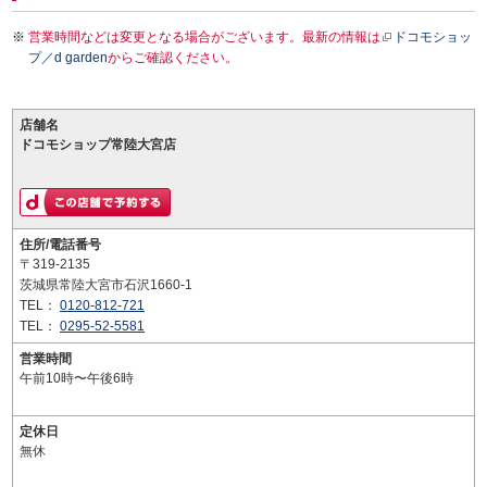
営業時間などは変更となる場合がございます。最新の情報は
ドコモショッ
プ／d garden
からご確認ください。
店舗名
ドコモショップ常陸大宮店
住所/電話番号
〒319-2135
茨城県常陸大宮市石沢1660-1
TEL：
0120-812-721
TEL：
0295-52-5581
営業時間
午前10時〜午後6時
定休日
無休