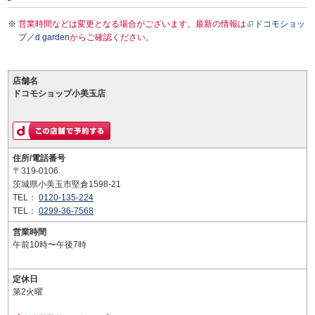
営業時間などは変更となる場合がございます。最新の情報は
ドコモショッ
プ／d garden
からご確認ください。
店舗名
ドコモショップ小美玉店
住所/電話番号
〒319-0106
茨城県小美玉市堅倉1598-21
TEL：
0120-135-224
TEL：
0299-36-7568
営業時間
午前10時〜午後7時
定休日
第2火曜