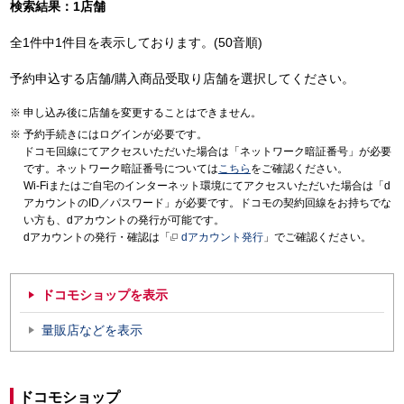
検索結果：1店舗
全1件中1件目を表示しております。(50音順)
予約申込する店舗/購入商品受取り店舗を選択してください。
申し込み後に店舗を変更することはできません。
予約手続きにはログインが必要です。
ドコモ回線にてアクセスいただいた場合は「ネットワーク暗証番号」が必要
です。ネットワーク暗証番号については
こちら
をご確認ください。
Wi-Fiまたはご自宅のインターネット環境にてアクセスいただいた場合は「d
アカウントのID／パスワード」が必要です。ドコモの契約回線をお持ちでな
い方も、dアカウントの発行が可能です。
dアカウントの発行・確認は「
dアカウント発行
」でご確認ください。
ドコモショップを表示
量販店などを表示
ドコモショップ