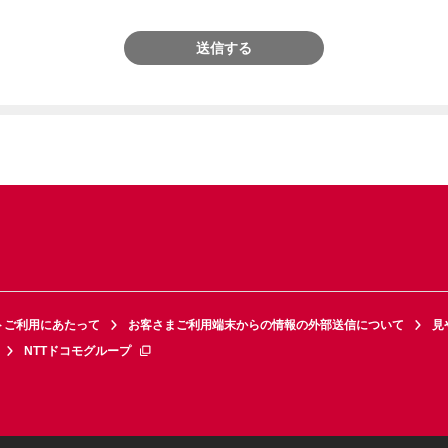
送信する
トご利用にあたって
お客さまご利用端末からの情報の外部送信について
見
NTTドコモグループ