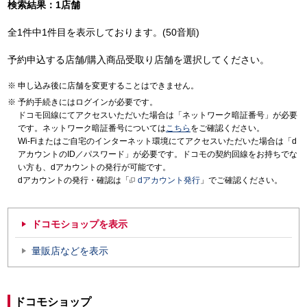
検索結果：1店舗
全1件中1件目を表示しております。(50音順)
予約申込する店舗/購入商品受取り店舗を選択してください。
申し込み後に店舗を変更することはできません。
予約手続きにはログインが必要です。
ドコモ回線にてアクセスいただいた場合は「ネットワーク暗証番号」が必要
です。ネットワーク暗証番号については
こちら
をご確認ください。
Wi-Fiまたはご自宅のインターネット環境にてアクセスいただいた場合は「d
アカウントのID／パスワード」が必要です。ドコモの契約回線をお持ちでな
い方も、dアカウントの発行が可能です。
dアカウントの発行・確認は「
dアカウント発行
」でご確認ください。
ドコモショップを表示
量販店などを表示
ドコモショップ