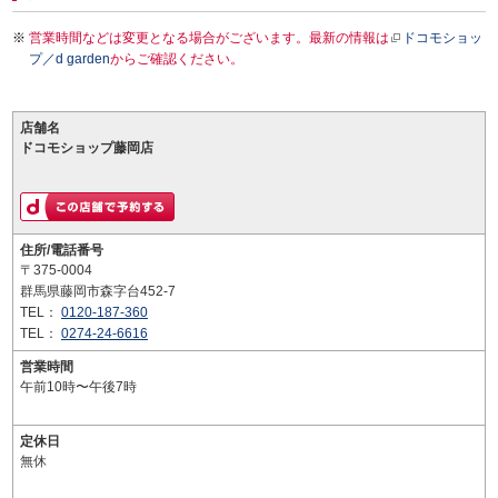
営業時間などは変更となる場合がございます。最新の情報は
ドコモショッ
プ／d garden
からご確認ください。
店舗名
ドコモショップ藤岡店
住所/電話番号
〒375-0004
群馬県藤岡市森字台452-7
TEL：
0120-187-360
TEL：
0274-24-6616
営業時間
午前10時〜午後7時
定休日
無休