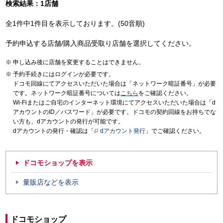
検索結果：1店舗
全1件中1件目を表示しております。(50音順)
予約申込する店舗/購入商品受取り店舗を選択してください。
申し込み後に店舗を変更することはできません。
予約手続きにはログインが必要です。
ドコモ回線にてアクセスいただいた場合は「ネットワーク暗証番号」が必要
です。ネットワーク暗証番号については
こちら
をご確認ください。
Wi-Fiまたはご自宅のインターネット環境にてアクセスいただいた場合は「d
アカウントのID／パスワード」が必要です。ドコモの契約回線をお持ちでな
い方も、dアカウントの発行が可能です。
dアカウントの発行・確認は「
dアカウント発行
」でご確認ください。
ドコモショップを表示
量販店などを表示
ドコモショップ