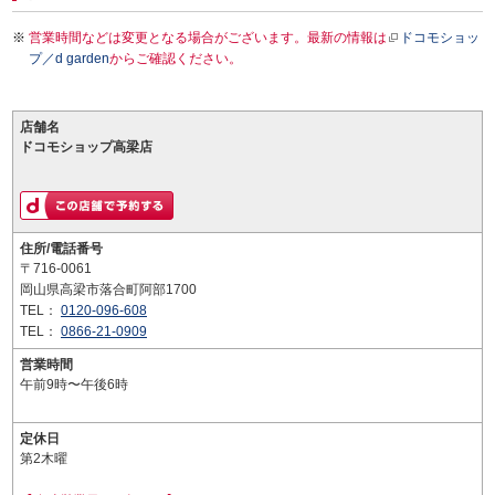
営業時間などは変更となる場合がございます。最新の情報は
ドコモショッ
プ／d garden
からご確認ください。
店舗名
ドコモショップ高梁店
住所/電話番号
〒716-0061
岡山県高梁市落合町阿部1700
TEL：
0120-096-608
TEL：
0866-21-0909
営業時間
午前9時〜午後6時
定休日
第2木曜