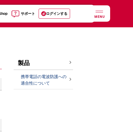
 Shop
サポート
ログインする
MENU
製品
携帯電話の電波防護への
適合性について