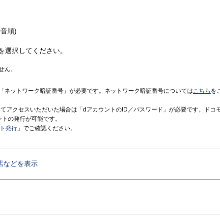
音順)
を選択してください。
せん。
「ネットワーク暗証番号」が必要です。ネットワーク暗証番号については
こちら
を
境にてアクセスいただいた場合は「dアカウントのID／パスワード」が必要です。ドコ
ントの発行が可能です。
ント発行
」でご確認ください。
店などを表示