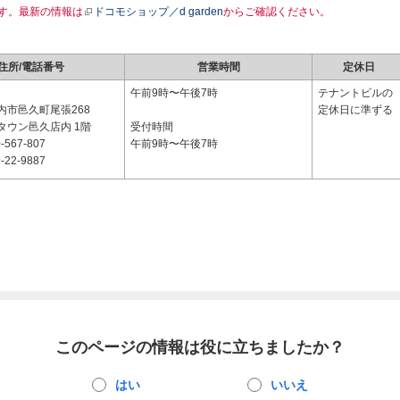
す。最新の情報は
ドコモショップ／d garden
からご確認ください。
住所/電話番号
営業時間
定休日
1
午前9時〜午後7時
テナントビルの
内市邑久町尾張268
定休日に準ずる
タウン邑久店内 1階
受付時間
-567-807
午前9時〜午後7時
-22-9887
このページの情報は役に立ちましたか？
はい
いいえ