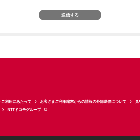
送信する
トご利用にあたって
お客さまご利用端末からの情報の外部送信について
見
NTTドコモグループ