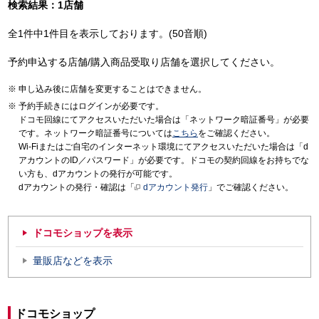
検索結果：1店舗
全1件中1件目を表示しております。(50音順)
予約申込する店舗/購入商品受取り店舗を選択してください。
申し込み後に店舗を変更することはできません。
予約手続きにはログインが必要です。
ドコモ回線にてアクセスいただいた場合は「ネットワーク暗証番号」が必要
です。ネットワーク暗証番号については
こちら
をご確認ください。
Wi-Fiまたはご自宅のインターネット環境にてアクセスいただいた場合は「d
アカウントのID／パスワード」が必要です。ドコモの契約回線をお持ちでな
い方も、dアカウントの発行が可能です。
dアカウントの発行・確認は「
dアカウント発行
」でご確認ください。
ドコモショップを表示
量販店などを表示
ドコモショップ