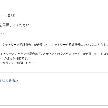
(50音順)
を選択してください。
せん。
「ネットワーク暗証番号」が必要です。ネットワーク暗証番号については
こちら
を
境にてアクセスいただいた場合は「dアカウントのID／パスワード」が必要です。ドコ
ントの発行が可能です。
ント発行
」でご確認ください。
店などを表示