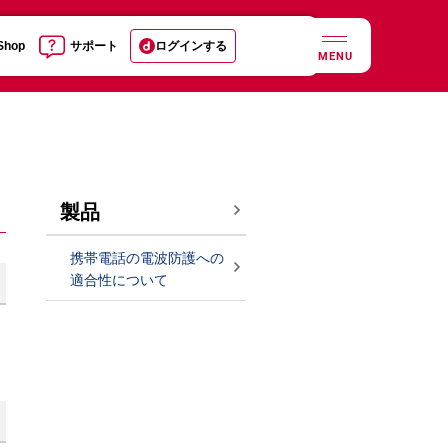
 Shop
サポート
ログインする
MENU
製品
携帯電話の電波防護への
適合性について