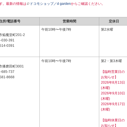
す。最新の情報は
ドコモショップ／d garden
からご確認ください。
住所/電話番号
営業時間
定休日
2
午前10時〜午後7時
第2水曜
焔魔堂町201-2
-030-391
514-0391
2
午前10時〜午後7時
第2・第3木曜
播磨田町3001
-685-737
【臨時営業日の
581-8668
お知らせ】
2026年8月13日
(木曜)
2026年9月10日
(木曜)
2026年9月17日
(木曜)
【臨時休業日の
お知らせ】