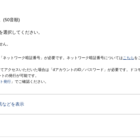
(50音順)
を選択してください。
せん。
「ネットワーク暗証番号」が必要です。ネットワーク暗証番号については
こちら
を
境にてアクセスいただいた場合は「dアカウントのID／パスワード」が必要です。ドコ
ントの発行が可能です。
ント発行
」でご確認ください。
店などを表示