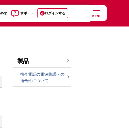
 Shop
サポート
ログインする
MENU
製品
携帯電話の電波防護への
適合性について