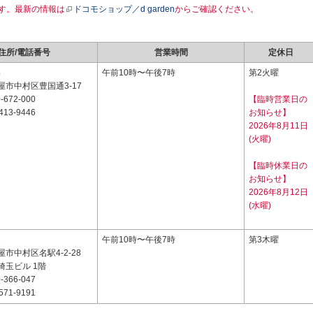
す。最新の情報は
ドコモショップ／d garden
からご確認ください。
住所/電話番号
営業時間
定休日
4
午前10時〜午後7時
第2火曜
市中村区豊国通3-17
-672-000
【臨時営業日の
413-9446
お知らせ】
2026年8月11日
(火曜)
【臨時休業日の
お知らせ】
2026年8月12日
(水曜)
2
午前10時〜午後7時
第3木曜
市中村区名駅4-2-28
埼玉ビル 1階
-366-047
571-9191