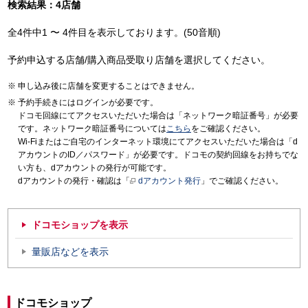
検索結果：4店舗
全4件中1 〜 4件目を表示しております。(50音順)
予約申込する店舗/購入商品受取り店舗を選択してください。
申し込み後に店舗を変更することはできません。
予約手続きにはログインが必要です。
ドコモ回線にてアクセスいただいた場合は「ネットワーク暗証番号」が必要
です。ネットワーク暗証番号については
こちら
をご確認ください。
Wi-Fiまたはご自宅のインターネット環境にてアクセスいただいた場合は「d
アカウントのID／パスワード」が必要です。ドコモの契約回線をお持ちでな
い方も、dアカウントの発行が可能です。
dアカウントの発行・確認は「
dアカウント発行
」でご確認ください。
ドコモショップを表示
量販店などを表示
ドコモショップ