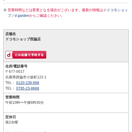
営業時間などは変更となる場合がございます。最新の情報は
ドコモショッ
プ／d garden
からご確認ください。
店舗名
ドコモショップ西脇店
住所/電話番号
〒677-0017
兵庫県西脇市小坂町122-1
TEL：
0120-238-668
TEL：
0795-23-8668
営業時間
午前10時〜午後6時30分
定休日
第2水曜