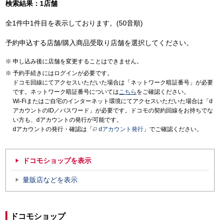
検索結果：1店舗
全1件中1件目を表示しております。(50音順)
予約申込する店舗/購入商品受取り店舗を選択してください。
申し込み後に店舗を変更することはできません。
予約手続きにはログインが必要です。
ドコモ回線にてアクセスいただいた場合は「ネットワーク暗証番号」が必要
です。ネットワーク暗証番号については
こちら
をご確認ください。
Wi-Fiまたはご自宅のインターネット環境にてアクセスいただいた場合は「d
アカウントのID／パスワード」が必要です。ドコモの契約回線をお持ちでな
い方も、dアカウントの発行が可能です。
dアカウントの発行・確認は「
dアカウント発行
」でご確認ください。
ドコモショップを表示
量販店などを表示
ドコモショップ