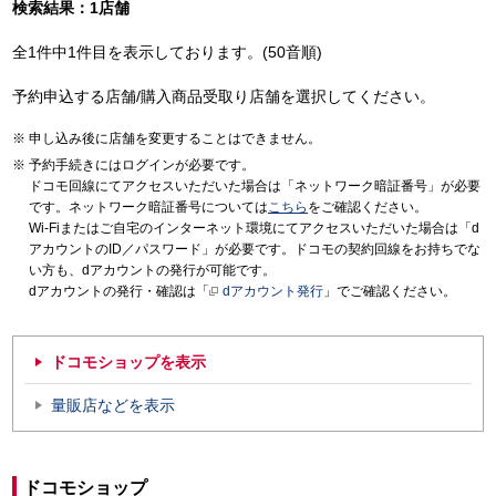
検索結果：1店舗
全1件中1件目を表示しております。(50音順)
予約申込する店舗/購入商品受取り店舗を選択してください。
申し込み後に店舗を変更することはできません。
予約手続きにはログインが必要です。
ドコモ回線にてアクセスいただいた場合は「ネットワーク暗証番号」が必要
です。ネットワーク暗証番号については
こちら
をご確認ください。
Wi-Fiまたはご自宅のインターネット環境にてアクセスいただいた場合は「d
アカウントのID／パスワード」が必要です。ドコモの契約回線をお持ちでな
い方も、dアカウントの発行が可能です。
dアカウントの発行・確認は「
dアカウント発行
」でご確認ください。
ドコモショップを表示
量販店などを表示
ドコモショップ