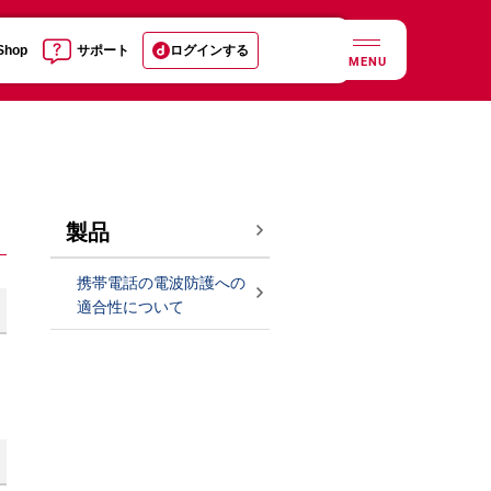
 Shop
サポート
ログインする
MENU
製品
携帯電話の電波防護への
適合性について