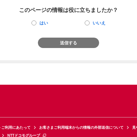
このページの情報は役に立ちましたか？
はい
いいえ
送信する
トご利用にあたって
お客さまご利用端末からの情報の外部送信について
見
NTTドコモグループ