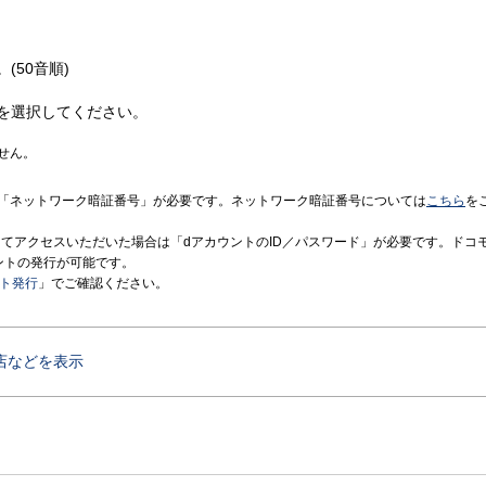
(50音順)
を選択してください。
せん。
「ネットワーク暗証番号」が必要です。ネットワーク暗証番号については
こちら
を
境にてアクセスいただいた場合は「dアカウントのID／パスワード」が必要です。ドコ
ントの発行が可能です。
ント発行
」でご確認ください。
店などを表示