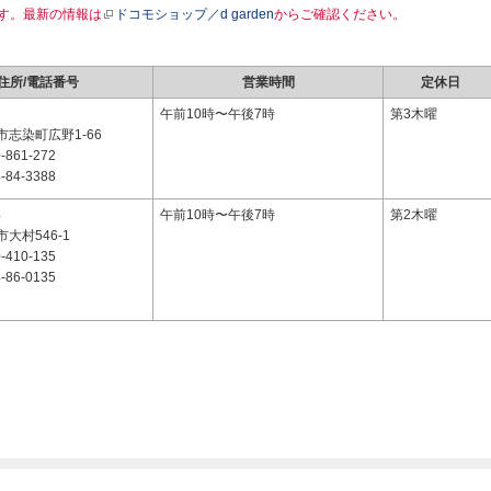
す。最新の情報は
ドコモショップ／d garden
からご確認ください。
住所/電話番号
営業時間
定休日
1
午前10時〜午後7時
第3木曜
志染町広野1-66
-861-272
-84-3388
4
午前10時〜午後7時
第2木曜
大村546-1
-410-135
-86-0135