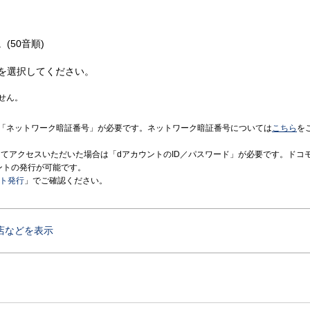
(50音順)
を選択してください。
せん。
「ネットワーク暗証番号」が必要です。ネットワーク暗証番号については
こちら
を
境にてアクセスいただいた場合は「dアカウントのID／パスワード」が必要です。ドコ
ントの発行が可能です。
ント発行
」でご確認ください。
店などを表示