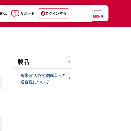
 Shop
サポート
ログインする
MENU
製品
携帯電話の電波防護への
適合性について