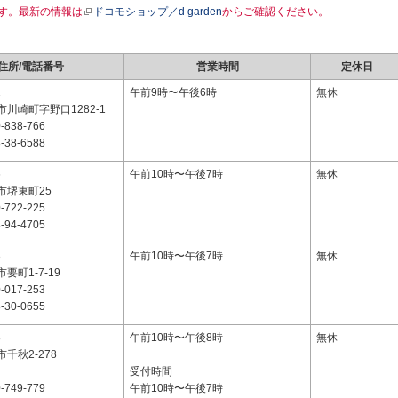
す。最新の情報は
ドコモショップ／d garden
からご確認ください。
住所/電話番号
営業時間
定休日
1
午前9時〜午後6時
無休
川崎町字野口1282-1
-838-766
-38-6588
6
午前10時〜午後7時
無休
市堺東町25
-722-225
-94-4705
3
午前10時〜午後7時
無休
要町1-7-19
-017-253
-30-0655
8
午前10時〜午後8時
無休
千秋2-278
受付時間
-749-779
午前10時〜午後7時