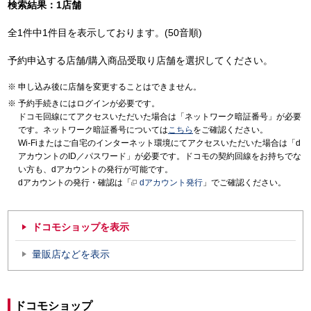
検索結果：1店舗
全1件中1件目を表示しております。(50音順)
予約申込する店舗/購入商品受取り店舗を選択してください。
申し込み後に店舗を変更することはできません。
予約手続きにはログインが必要です。
ドコモ回線にてアクセスいただいた場合は「ネットワーク暗証番号」が必要
です。ネットワーク暗証番号については
こちら
をご確認ください。
Wi-Fiまたはご自宅のインターネット環境にてアクセスいただいた場合は「d
アカウントのID／パスワード」が必要です。ドコモの契約回線をお持ちでな
い方も、dアカウントの発行が可能です。
dアカウントの発行・確認は「
dアカウント発行
」でご確認ください。
ドコモショップを表示
量販店などを表示
ドコモショップ