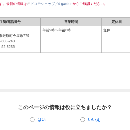
す。最新の情報は
ドコモショップ／d garden
からご確認ください。
住所/電話番号
営業時間
定休日
1
午前9時〜午後6時
無休
市厳原町今屋敷779
-608-248
-52-3235
このページの情報は役に立ちましたか？
はい
いいえ