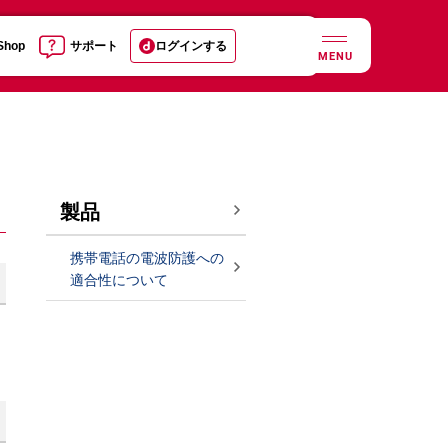
 Shop
サポート
ログインする
MENU
製品
携帯電話の電波防護への
適合性について