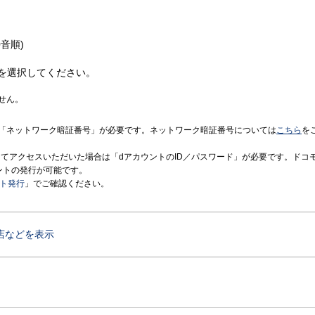
音順)
を選択してください。
せん。
「ネットワーク暗証番号」が必要です。ネットワーク暗証番号については
こちら
を
境にてアクセスいただいた場合は「dアカウントのID／パスワード」が必要です。ドコ
ントの発行が可能です。
ント発行
」でご確認ください。
店などを表示