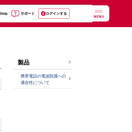
 Shop
サポート
ログインする
MENU
製品
携帯電話の電波防護への
適合性について