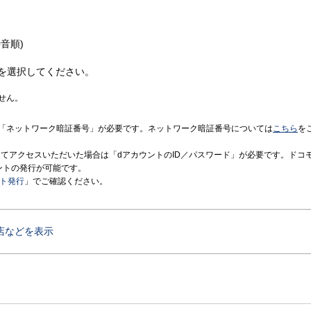
音順)
を選択してください。
せん。
「ネットワーク暗証番号」が必要です。ネットワーク暗証番号については
こちら
を
境にてアクセスいただいた場合は「dアカウントのID／パスワード」が必要です。ドコ
ントの発行が可能です。
ント発行
」でご確認ください。
店などを表示