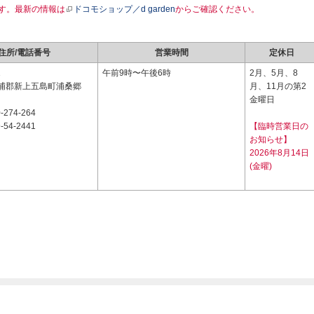
す。最新の情報は
ドコモショップ／d garden
からご確認ください。
住所/電話番号
営業時間
定休日
1
午前9時〜午後6時
2月、5月、8
浦郡新上五島町浦桑郷
月、11月の第2
金曜日
-274-264
-54-2441
【臨時営業日の
お知らせ】
2026年8月14日
(金曜)