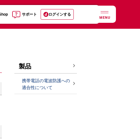
 Shop
サポート
ログインする
MENU
製品
携帯電話の電波防護への
適合性について