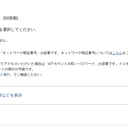
(50音順)
を選択してください。
せん。
「ネットワーク暗証番号」が必要です。ネットワーク暗証番号については
こちら
を
境にてアクセスいただいた場合は「dアカウントのID／パスワード」が必要です。ドコ
ントの発行が可能です。
ント発行
」でご確認ください。
店などを表示