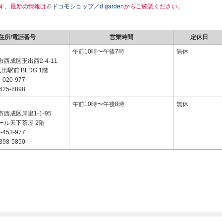
す。最新の情報は
ドコモショップ／d garden
からご確認ください。
住所/電話番号
営業時間
定休日
5
午前10時〜午後7時
無休
西成区玉出西2-4-11
玉出駅前 BLDG 1階
-020-977
625-8898
1
午前10時〜午後8時
無休
西成区岸里1-1-95
ール天下茶屋 2階
-453-977
398-5850