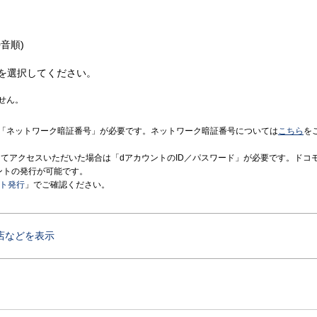
音順)
を選択してください。
せん。
「ネットワーク暗証番号」が必要です。ネットワーク暗証番号については
こちら
を
境にてアクセスいただいた場合は「dアカウントのID／パスワード」が必要です。ドコ
ントの発行が可能です。
ント発行
」でご確認ください。
店などを表示