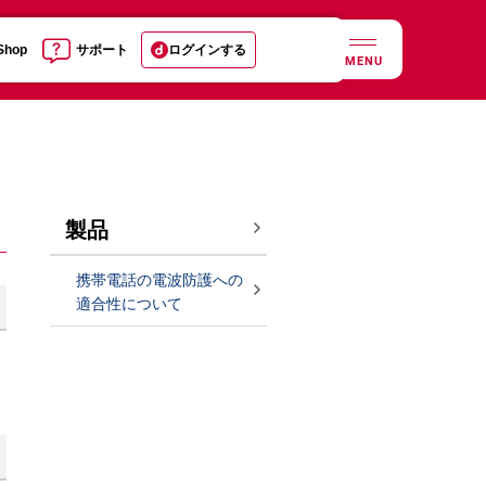
 Shop
サポート
ログインする
MENU
製品
携帯電話の電波防護への
適合性について