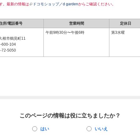
す。最新の情報は
ドコモショップ／d garden
からご確認ください。
住所/電話番号
営業時間
定休日
6
午前9時30分〜午後6時
第3水曜
久根市鶴見町11
-600-104
-72-5050
このページの情報は役に立ちましたか？
はい
いいえ