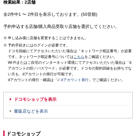
検索結果：2店舗
全2件中1 〜 2件目を表示しております。(50音順)
予約申込する店舗/購入商品受取り店舗を選択してください。
申し込み後に店舗を変更することはできません。
予約手続きにはログインが必要です。
ドコモ回線にてアクセスいただいた場合は「ネットワーク暗証番号」が必要
です。ネットワーク暗証番号については
こちら
をご確認ください。
Wi-Fiまたはご自宅のインターネット環境にてアクセスいただいた場合は「d
アカウントのID／パスワード」が必要です。ドコモの契約回線をお持ちでな
い方も、dアカウントの発行が可能です。
dアカウントの発行・確認は「
dアカウント発行
」でご確認ください。
ドコモショップを表示
量販店などを表示
ドコモショップ