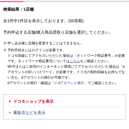
検索結果：1店舗
全1件中1件目を表示しております。(50音順)
予約申込する店舗/購入商品受取り店舗を選択してください。
申し込み後に店舗を変更することはできません。
予約手続きにはログインが必要です。
ドコモ回線にてアクセスいただいた場合は「ネットワーク暗証番号」が必要
です。ネットワーク暗証番号については
こちら
をご確認ください。
Wi-Fiまたはご自宅のインターネット環境にてアクセスいただいた場合は「d
アカウントのID／パスワード」が必要です。ドコモの契約回線をお持ちでな
い方も、dアカウントの発行が可能です。
dアカウントの発行・確認は「
dアカウント発行
」でご確認ください。
ドコモショップを表示
量販店などを表示