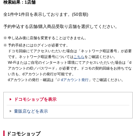
検索結果：1店舗
全1件中1件目を表示しております。(50音順)
予約申込する店舗/購入商品受取り店舗を選択してください。
申し込み後に店舗を変更することはできません。
予約手続きにはログインが必要です。
ドコモ回線にてアクセスいただいた場合は「ネットワーク暗証番号」が必要
です。ネットワーク暗証番号については
こちら
をご確認ください。
Wi-Fiまたはご自宅のインターネット環境にてアクセスいただいた場合は「d
アカウントのID／パスワード」が必要です。ドコモの契約回線をお持ちでな
い方も、dアカウントの発行が可能です。
dアカウントの発行・確認は「
dアカウント発行
」でご確認ください。
ドコモショップを表示
量販店などを表示
ドコモショップ