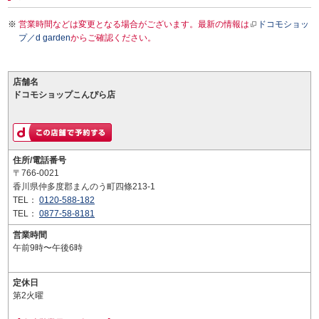
営業時間などは変更となる場合がございます。最新の情報は
ドコモショッ
プ／d garden
からご確認ください。
店舗名
ドコモショップこんぴら店
住所/電話番号
〒766-0021
香川県仲多度郡まんのう町四條213-1
TEL：
0120-588-182
TEL：
0877-58-8181
営業時間
午前9時〜午後6時
定休日
第2火曜