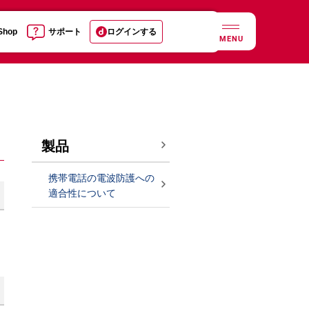
 Shop
サポート
ログインする
MENU
製品
携帯電話の電波防護への
適合性について