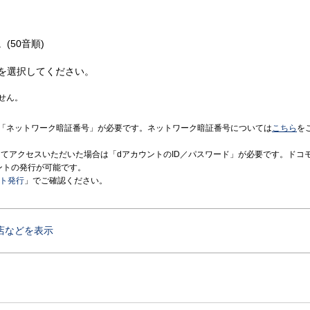
(50音順)
を選択してください。
せん。
「ネットワーク暗証番号」が必要です。ネットワーク暗証番号については
こちら
を
境にてアクセスいただいた場合は「dアカウントのID／パスワード」が必要です。ドコ
ントの発行が可能です。
ント発行
」でご確認ください。
店などを表示