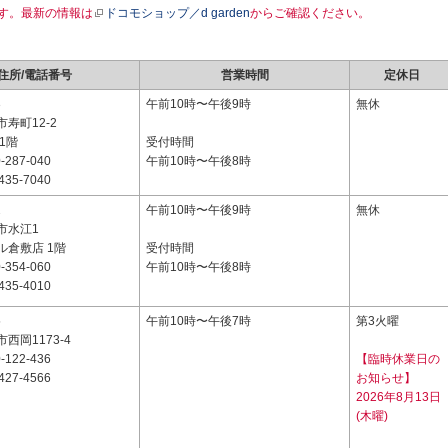
す。最新の情報は
ドコモショップ／d garden
からご確認ください。
住所/電話番号
営業時間
定休日
3
午前10時〜午後9時
無休
寿町12-2
1階
受付時間
-287-040
午前10時〜午後8時
435-7040
2
午前10時〜午後9時
無休
市水江1
ル倉敷店 1階
受付時間
-354-060
午前10時〜午後8時
435-4010
5
午前10時〜午後7時
第3火曜
西岡1173-4
-122-436
【臨時休業日の
427-4566
お知らせ】
2026年8月13日
(木曜)