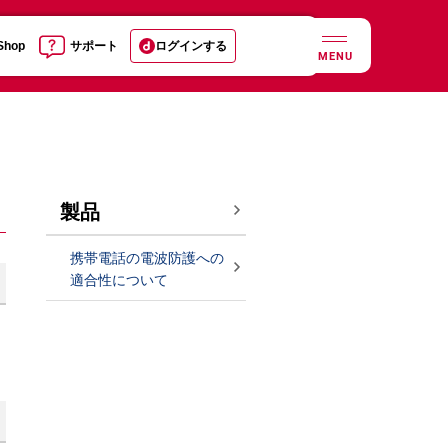
 Shop
サポート
ログインする
MENU
製品
携帯電話の電波防護への
適合性について