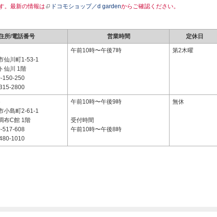
す。最新の情報は
ドコモショップ／d garden
からご確認ください。
住所/電話番号
営業時間
定休日
2
午前10時〜午後7時
第2木曜
仙川町1-53-1
ト仙川 1階
-150-250
315-2800
6
午前10時〜午後9時
無休
小島町2-61-1
布C館 1階
受付時間
-517-608
午前10時〜午後8時
480-1010