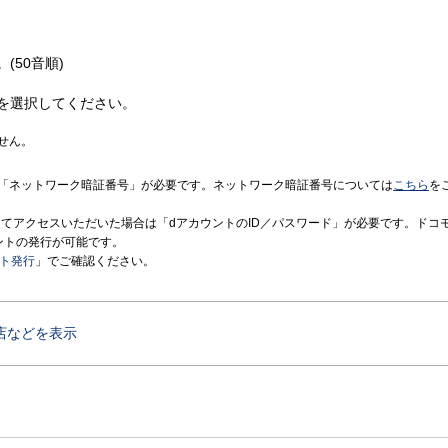
(50音順)
を選択してください。
せん。
「ネットワーク暗証番号」が必要です。ネットワーク暗証番号については
こちら
を
境にてアクセスいただいた場合は「dアカウントのID／パスワード」が必要です。ドコ
ントの発行が可能です。
ント発行
」でご確認ください。
店などを表示