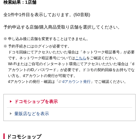
検索結果：1店舗
全1件中1件目を表示しております。(50音順)
予約申込する店舗/購入商品受取り店舗を選択してください。
申し込み後に店舗を変更することはできません。
予約手続きにはログインが必要です。
ドコモ回線にてアクセスいただいた場合は「ネットワーク暗証番号」が必要
です。ネットワーク暗証番号については
こちら
をご確認ください。
Wi-Fiまたはご自宅のインターネット環境にてアクセスいただいた場合は「d
アカウントのID／パスワード」が必要です。ドコモの契約回線をお持ちでな
い方も、dアカウントの発行が可能です。
dアカウントの発行・確認は「
dアカウント発行
」でご確認ください。
ドコモショップを表示
量販店などを表示
ドコモショップ