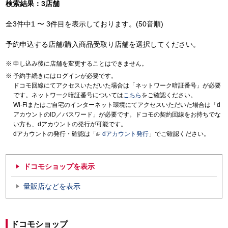
検索結果：3店舗
全3件中1 〜 3件目を表示しております。(50音順)
予約申込する店舗/購入商品受取り店舗を選択してください。
申し込み後に店舗を変更することはできません。
予約手続きにはログインが必要です。
ドコモ回線にてアクセスいただいた場合は「ネットワーク暗証番号」が必要
です。ネットワーク暗証番号については
こちら
をご確認ください。
Wi-Fiまたはご自宅のインターネット環境にてアクセスいただいた場合は「d
アカウントのID／パスワード」が必要です。ドコモの契約回線をお持ちでな
い方も、dアカウントの発行が可能です。
dアカウントの発行・確認は「
dアカウント発行
」でご確認ください。
ドコモショップを表示
量販店などを表示
ドコモショップ