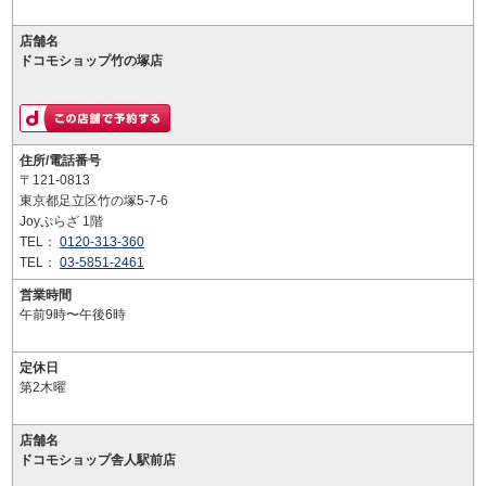
店舗名
ドコモショップ竹の塚店
住所/電話番号
〒121-0813
東京都足立区竹の塚5-7-6
Joyぷらざ 1階
TEL：
0120-313-360
TEL：
03-5851-2461
営業時間
午前9時〜午後6時
定休日
第2木曜
店舗名
ドコモショップ舎人駅前店