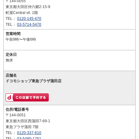
〒144-0055
東京都大田区仲六郷2-15-9
町屋Central vil. 1階
TEL：
0120-145-470
TEL：
03-5714-5470
営業時間
午前9時〜午後6時
定休日
無休
店舗名
ドコモショップ東急プラザ蒲田店
住所/電話番号
〒144-0051
東京都大田区西蒲田7-69-1
東急プラザ蒲田 7階
TEL：
0120-337-610
TEL：
03-5480-1761