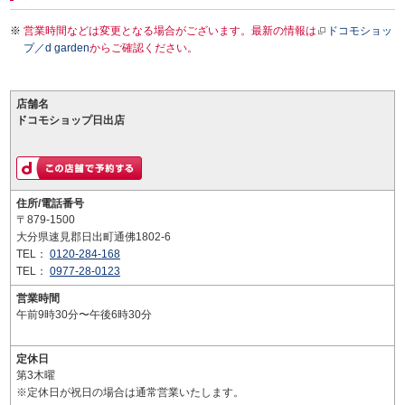
営業時間などは変更となる場合がございます。最新の情報は
ドコモショッ
プ／d garden
からご確認ください。
店舗名
ドコモショップ日出店
住所/電話番号
〒879-1500
大分県速見郡日出町通佛1802-6
TEL：
0120-284-168
TEL：
0977-28-0123
営業時間
午前9時30分〜午後6時30分
定休日
第3木曜
※定休日が祝日の場合は通常営業いたします。