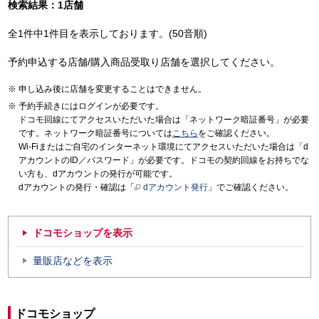
検索結果：1店舗
全1件中1件目を表示しております。(50音順)
予約申込する店舗/購入商品受取り店舗を選択してください。
申し込み後に店舗を変更することはできません。
予約手続きにはログインが必要です。
ドコモ回線にてアクセスいただいた場合は「ネットワーク暗証番号」が必要
です。ネットワーク暗証番号については
こちら
をご確認ください。
Wi-Fiまたはご自宅のインターネット環境にてアクセスいただいた場合は「d
アカウントのID／パスワード」が必要です。ドコモの契約回線をお持ちでな
い方も、dアカウントの発行が可能です。
dアカウントの発行・確認は「
dアカウント発行
」でご確認ください。
ドコモショップを表示
量販店などを表示
ドコモショップ