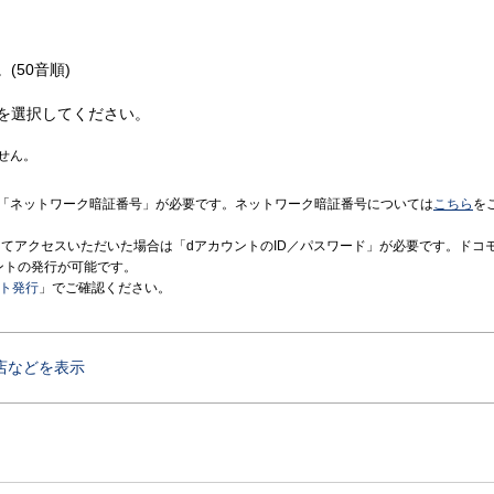
(50音順)
を選択してください。
せん。
「ネットワーク暗証番号」が必要です。ネットワーク暗証番号については
こちら
を
境にてアクセスいただいた場合は「dアカウントのID／パスワード」が必要です。ドコ
ントの発行が可能です。
ント発行
」でご確認ください。
店などを表示