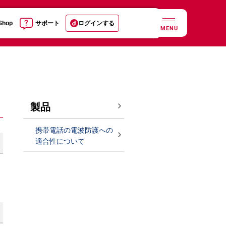
 Shop
サポート
ログインする
MENU
製品
携帯電話の電波防護への
適合性について