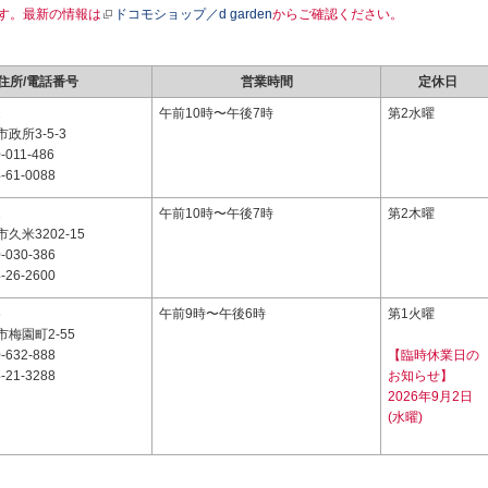
す。最新の情報は
ドコモショップ／d garden
からご確認ください。
住所/電話番号
営業時間
定休日
2
午前10時〜午後7時
第2水曜
政所3-5-3
-011-486
-61-0088
1
午前10時〜午後7時
第2木曜
久米3202-15
-030-386
-26-2600
6
午前9時〜午後6時
第1火曜
梅園町2-55
-632-888
【臨時休業日の
-21-3288
お知らせ】
2026年9月2日
(水曜)