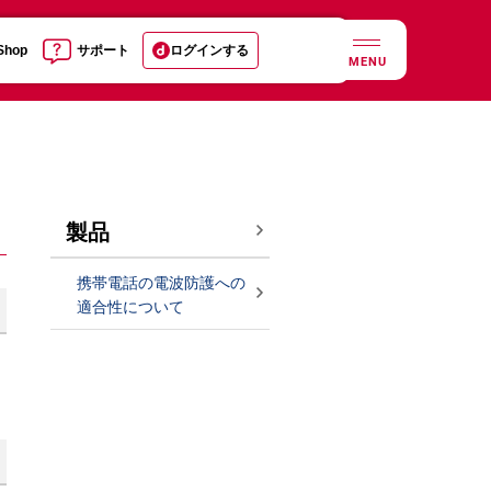
 Shop
サポート
ログインする
MENU
製品
携帯電話の電波防護への
適合性について