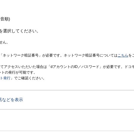
音順)
を選択してください。
せん。
「ネットワーク暗証番号」が必要です。ネットワーク暗証番号については
こちら
を
境にてアクセスいただいた場合は「dアカウントのID／パスワード」が必要です。ドコ
ントの発行が可能です。
ント発行
」でご確認ください。
店などを表示