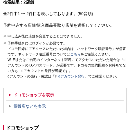
検索結果：2店舗
全2件中1 〜 2件目を表示しております。(50音順)
予約申込する店舗/購入商品受取り店舗を選択してください。
申し込み後に店舗を変更することはできません。
予約手続きにはログインが必要です。
ドコモ回線にてアクセスいただいた場合は「ネットワーク暗証番号」が必要
です。ネットワーク暗証番号については
こちら
をご確認ください。
Wi-Fiまたはご自宅のインターネット環境にてアクセスいただいた場合は「d
アカウントのID／パスワード」が必要です。ドコモの契約回線をお持ちでな
い方も、dアカウントの発行が可能です。
dアカウントの発行・確認は「
dアカウント発行
」でご確認ください。
ドコモショップを表示
量販店などを表示
ドコモショップ