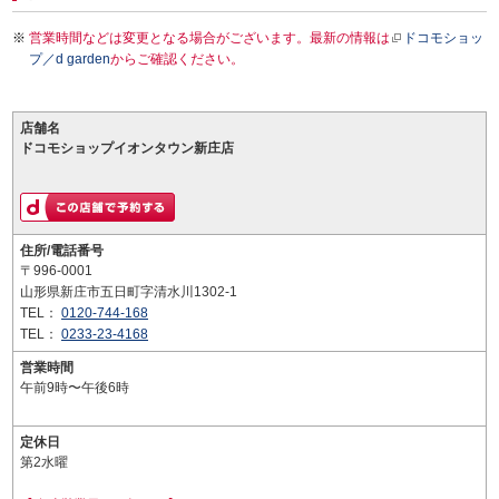
営業時間などは変更となる場合がございます。最新の情報は
ドコモショッ
プ／d garden
からご確認ください。
店舗名
ドコモショップイオンタウン新庄店
住所/電話番号
〒996-0001
山形県新庄市五日町字清水川1302-1
TEL：
0120-744-168
TEL：
0233-23-4168
営業時間
午前9時〜午後6時
定休日
第2水曜