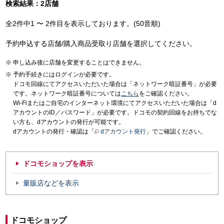
検索結果：2店舗
全2件中1 〜 2件目を表示しております。(50音順)
予約申込する店舗/購入商品受取り店舗を選択してください。
申し込み後に店舗を変更することはできません。
予約手続きにはログインが必要です。
ドコモ回線にてアクセスいただいた場合は「ネットワーク暗証番号」が必要
です。ネットワーク暗証番号については
こちら
をご確認ください。
Wi-Fiまたはご自宅のインターネット環境にてアクセスいただいた場合は「d
アカウントのID／パスワード」が必要です。ドコモの契約回線をお持ちでな
い方も、dアカウントの発行が可能です。
dアカウントの発行・確認は「
dアカウント発行
」でご確認ください。
ドコモショップを表示
量販店などを表示
ドコモショップ