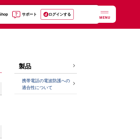
 Shop
サポート
ログインする
MENU
製品
携帯電話の電波防護への
適合性について