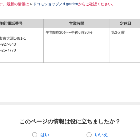
す。最新の情報は
ドコモショップ／d garden
からご確認ください。
住所/電話番号
営業時間
定休日
4
午前9時30分〜午後6時30分
第3火曜
東大洲1481-1
-927-843
-25-7770
このページの情報は役に立ちましたか？
はい
いいえ