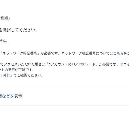
音順)
を選択してください。
せん。
「ネットワーク暗証番号」が必要です。ネットワーク暗証番号については
こちら
を
境にてアクセスいただいた場合は「dアカウントのID／パスワード」が必要です。ドコ
ントの発行が可能です。
ント発行
」でご確認ください。
店などを表示