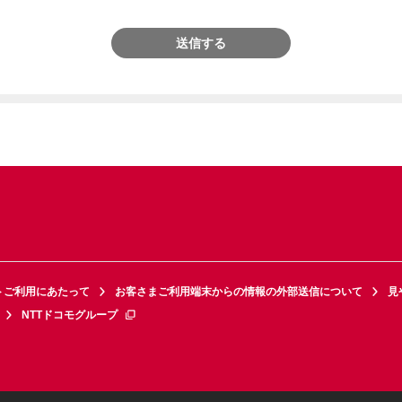
送信する
トご利用にあたって
お客さまご利用端末からの情報の外部送信について
見
NTTドコモグループ