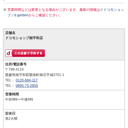
営業時間などは変更となる場合がございます。最新の情報は
ドコモショッ
プ／d garden
からご確認ください。
店舗名
ドコモショップ南宇和店
住所/電話番号
〒798-4110
愛媛県南宇和郡愛南町御荘平城3701-1
TEL：
0120-684-117
TEL：
0895-73-2850
営業時間
午前9時〜午後6時
定休日
第2火曜