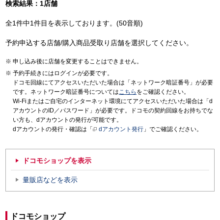
検索結果：1店舗
全1件中1件目を表示しております。(50音順)
予約申込する店舗/購入商品受取り店舗を選択してください。
申し込み後に店舗を変更することはできません。
予約手続きにはログインが必要です。
ドコモ回線にてアクセスいただいた場合は「ネットワーク暗証番号」が必要
です。ネットワーク暗証番号については
こちら
をご確認ください。
Wi-Fiまたはご自宅のインターネット環境にてアクセスいただいた場合は「d
アカウントのID／パスワード」が必要です。ドコモの契約回線をお持ちでな
い方も、dアカウントの発行が可能です。
dアカウントの発行・確認は「
dアカウント発行
」でご確認ください。
ドコモショップを表示
量販店などを表示
ドコモショップ