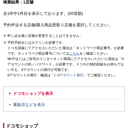
検索結果：1店舗
全1件中1件目を表示しております。(50音順)
予約申込する店舗/購入商品受取り店舗を選択してください。
申し込み後に店舗を変更することはできません。
予約手続きにはログインが必要です。
ドコモ回線にてアクセスいただいた場合は「ネットワーク暗証番号」が必要
です。ネットワーク暗証番号については
こちら
をご確認ください。
Wi-Fiまたはご自宅のインターネット環境にてアクセスいただいた場合は「d
アカウントのID／パスワード」が必要です。ドコモの契約回線をお持ちでな
い方も、dアカウントの発行が可能です。
dアカウントの発行・確認は「
dアカウント発行
」でご確認ください。
ドコモショップを表示
量販店などを表示
ドコモショップ