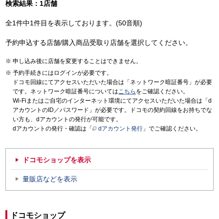
検索結果：1店舗
全1件中1件目を表示しております。(50音順)
予約申込する店舗/購入商品受取り店舗を選択してください。
申し込み後に店舗を変更することはできません。
予約手続きにはログインが必要です。
ドコモ回線にてアクセスいただいた場合は「ネットワーク暗証番号」が必要
です。ネットワーク暗証番号については
こちら
をご確認ください。
Wi-Fiまたはご自宅のインターネット環境にてアクセスいただいた場合は「d
アカウントのID／パスワード」が必要です。ドコモの契約回線をお持ちでな
い方も、dアカウントの発行が可能です。
dアカウントの発行・確認は「
dアカウント発行
」でご確認ください。
ドコモショップを表示
量販店などを表示
ドコモショップ