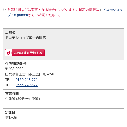
営業時間などは変更となる場合がございます。最新の情報は
ドコモショッ
プ／d garden
からご確認ください。
店舗名
ドコモショップ富士吉田店
住所/電話番号
〒403-0032
山梨県富士吉田市上吉田東6-2-8
TEL：
0120-243-771
TEL：
0555-24-8822
営業時間
午前9時30分〜午後6時
定休日
第1水曜