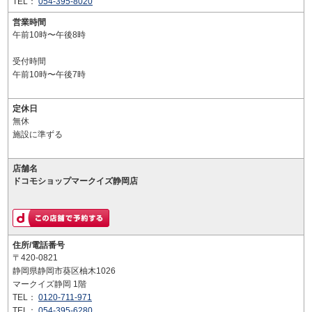
TEL：
054-395-8020
営業時間
午前10時〜午後8時
受付時間
午前10時〜午後7時
定休日
無休
施設に準ずる
店舗名
ドコモショップマークイズ静岡店
住所/電話番号
〒420-0821
静岡県静岡市葵区柚木1026
マークイズ静岡 1階
TEL：
0120-711-971
TEL：
054-395-6280