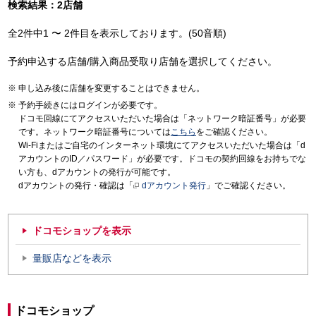
検索結果：2店舗
全2件中1 〜 2件目を表示しております。(50音順)
予約申込する店舗/購入商品受取り店舗を選択してください。
申し込み後に店舗を変更することはできません。
予約手続きにはログインが必要です。
ドコモ回線にてアクセスいただいた場合は「ネットワーク暗証番号」が必要
です。ネットワーク暗証番号については
こちら
をご確認ください。
Wi-Fiまたはご自宅のインターネット環境にてアクセスいただいた場合は「d
アカウントのID／パスワード」が必要です。ドコモの契約回線をお持ちでな
い方も、dアカウントの発行が可能です。
dアカウントの発行・確認は「
dアカウント発行
」でご確認ください。
ドコモショップを表示
量販店などを表示
ドコモショップ