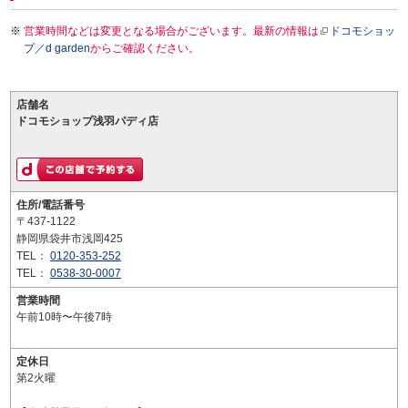
営業時間などは変更となる場合がございます。最新の情報は
ドコモショッ
プ／d garden
からご確認ください。
店舗名
ドコモショップ浅羽パディ店
住所/電話番号
〒437-1122
静岡県袋井市浅岡425
TEL：
0120-353-252
TEL：
0538-30-0007
営業時間
午前10時〜午後7時
定休日
第2火曜