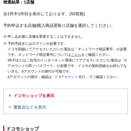
検索結果：1店舗
全1件中1件目を表示しております。(50音順)
予約申込する店舗/購入商品受取り店舗を選択してください。
申し込み後に店舗を変更することはできません。
予約手続きにはログインが必要です。
ドコモ回線にてアクセスいただいた場合は「ネットワーク暗証番号」が必要
です。ネットワーク暗証番号については
こちら
をご確認ください。
Wi-Fiまたはご自宅のインターネット環境にてアクセスいただいた場合は「d
アカウントのID／パスワード」が必要です。ドコモの契約回線をお持ちでな
い方も、dアカウントの発行が可能です。
dアカウントの発行・確認は「
dアカウント発行
」でご確認ください。
ドコモショップを表示
量販店などを表示
ドコモショップ