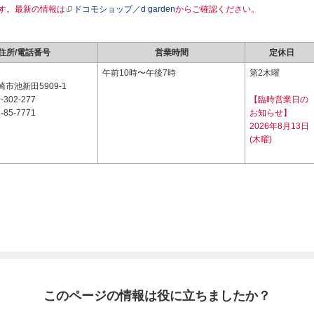
す。最新の情報は
ドコモショップ／d garden
からご確認ください。
住所/電話番号
営業時間
定休日
2
午前10時〜午後7時
第2木曜
市池新田5909-1
-302-277
【臨時営業日の
-85-7771
お知らせ】
2026年8月13日
(木曜)
このページの情報は役に立ちましたか？