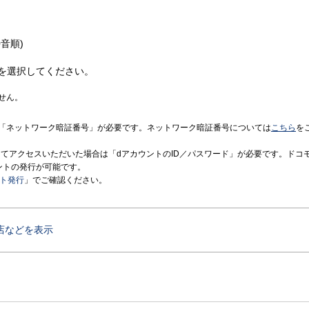
音順)
を選択してください。
せん。
「ネットワーク暗証番号」が必要です。ネットワーク暗証番号については
こちら
を
境にてアクセスいただいた場合は「dアカウントのID／パスワード」が必要です。ドコ
ントの発行が可能です。
ント発行
」でご確認ください。
店などを表示