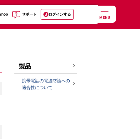
 Shop
サポート
ログインする
MENU
製品
携帯電話の電波防護への
適合性について