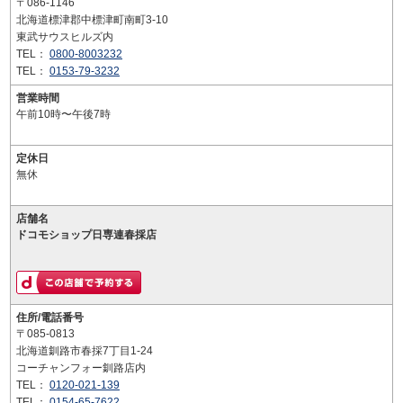
〒086-1146
北海道標津郡中標津町南町3-10
東武サウスヒルズ内
TEL：
0800-8003232
TEL：
0153-79-3232
営業時間
午前10時〜午後7時
定休日
無休
店舗名
ドコモショップ日専連春採店
住所/電話番号
〒085-0813
北海道釧路市春採7丁目1-24
コーチャンフォー釧路店内
TEL：
0120-021-139
TEL：
0154-65-7622