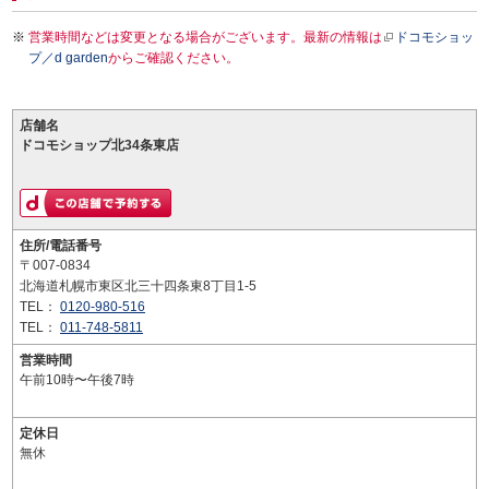
営業時間などは変更となる場合がございます。最新の情報は
ドコモショッ
プ／d garden
からご確認ください。
店舗名
ドコモショップ北34条東店
住所/電話番号
〒007-0834
北海道札幌市東区北三十四条東8丁目1-5
TEL：
0120-980-516
TEL：
011-748-5811
営業時間
午前10時〜午後7時
定休日
無休