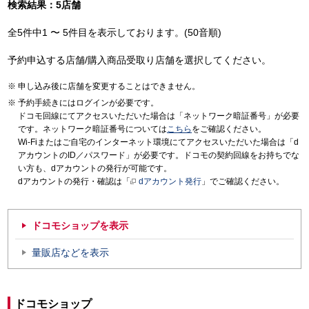
検索結果：5店舗
全5件中1 〜 5件目を表示しております。(50音順)
予約申込する店舗/購入商品受取り店舗を選択してください。
申し込み後に店舗を変更することはできません。
予約手続きにはログインが必要です。
ドコモ回線にてアクセスいただいた場合は「ネットワーク暗証番号」が必要
です。ネットワーク暗証番号については
こちら
をご確認ください。
Wi-Fiまたはご自宅のインターネット環境にてアクセスいただいた場合は「d
アカウントのID／パスワード」が必要です。ドコモの契約回線をお持ちでな
い方も、dアカウントの発行が可能です。
dアカウントの発行・確認は「
dアカウント発行
」でご確認ください。
ドコモショップを表示
量販店などを表示
ドコモショップ