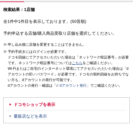
検索結果：1店舗
全1件中1件目を表示しております。(50音順)
予約申込する店舗/購入商品受取り店舗を選択してください。
申し込み後に店舗を変更することはできません。
予約手続きにはログインが必要です。
ドコモ回線にてアクセスいただいた場合は「ネットワーク暗証番号」が必要
です。ネットワーク暗証番号については
こちら
をご確認ください。
Wi-Fiまたはご自宅のインターネット環境にてアクセスいただいた場合は「d
アカウントのID／パスワード」が必要です。ドコモの契約回線をお持ちでな
い方も、dアカウントの発行が可能です。
dアカウントの発行・確認は「
dアカウント発行
」でご確認ください。
ドコモショップを表示
量販店などを表示