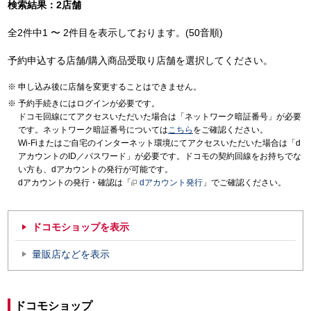
検索結果：2店舗
全2件中1 〜 2件目を表示しております。(50音順)
予約申込する店舗/購入商品受取り店舗を選択してください。
申し込み後に店舗を変更することはできません。
予約手続きにはログインが必要です。
ドコモ回線にてアクセスいただいた場合は「ネットワーク暗証番号」が必要
です。ネットワーク暗証番号については
こちら
をご確認ください。
Wi-Fiまたはご自宅のインターネット環境にてアクセスいただいた場合は「d
アカウントのID／パスワード」が必要です。ドコモの契約回線をお持ちでな
い方も、dアカウントの発行が可能です。
dアカウントの発行・確認は「
dアカウント発行
」でご確認ください。
ドコモショップを表示
量販店などを表示
ドコモショップ