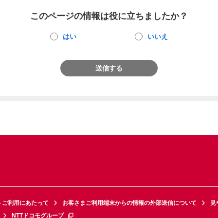
このページの情報は役に立ちましたか？
はい
いいえ
送信する
トご利用にあたって
お客さまご利用端末からの情報の外部送信について
見
NTTドコモグループ