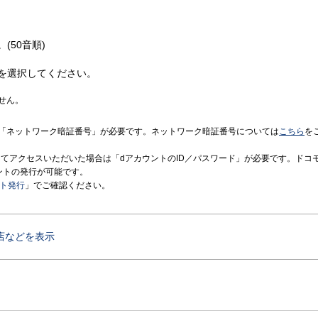
(50音順)
を選択してください。
せん。
「ネットワーク暗証番号」が必要です。ネットワーク暗証番号については
こちら
を
境にてアクセスいただいた場合は「dアカウントのID／パスワード」が必要です。ドコ
ントの発行が可能です。
ント発行
」でご確認ください。
店などを表示