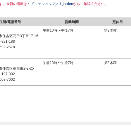
す。最新の情報は
ドコモショップ／d garden
からご確認ください。
住所/電話番号
営業時間
定休日
1
午前10時〜午後7時
第2木曜
住吉区苅田3丁目17-16
-321-188
692-2678
4
午前10時〜午後7時
第3木曜
住吉区長居東2-2-25
-197-002
608-7002