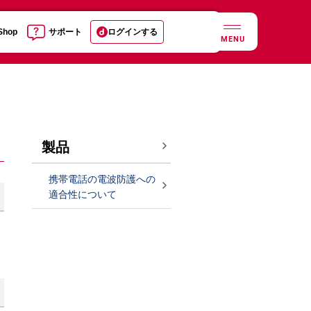
 Shop
サポート
ログインする
MENU
製品
携帯電話の電波防護への
適合性について