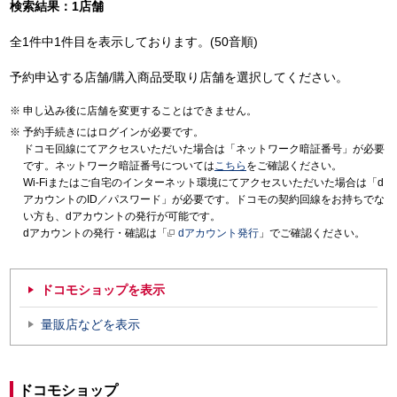
検索結果：1店舗
全1件中1件目を表示しております。(50音順)
予約申込する店舗/購入商品受取り店舗を選択してください。
申し込み後に店舗を変更することはできません。
予約手続きにはログインが必要です。
ドコモ回線にてアクセスいただいた場合は「ネットワーク暗証番号」が必要
です。ネットワーク暗証番号については
こちら
をご確認ください。
Wi-Fiまたはご自宅のインターネット環境にてアクセスいただいた場合は「d
アカウントのID／パスワード」が必要です。ドコモの契約回線をお持ちでな
い方も、dアカウントの発行が可能です。
dアカウントの発行・確認は「
dアカウント発行
」でご確認ください。
ドコモショップを表示
量販店などを表示
ドコモショップ