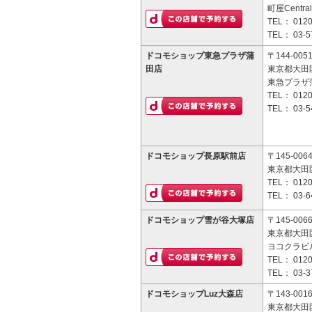
町屋Central 
TEL：
0120
TEL：
03-5
ドコモショップ東急プラザ蒲
〒144-005
田店
東京都大田区
東急プラザ蒲
TEL：
0120
TEL：
03-5
ドコモショップ長原駅前店
〒145-006
東京都大田区
TEL：
0120
TEL：
03-6
ドコモショップ雪が谷大塚店
〒145-006
東京都大田区
ヨコクラビル
TEL：
0120
TEL：
03-3
ドコモショップLuz大森店
〒143-001
東京都大田区