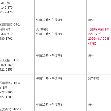
vil. 1階
-145-470
714-5470
1
午前10時〜午後9時
無休
西蒲田7-69-1
田 7階
受付時間
【臨時休業日の
-337-610
午前10時〜午後8時
お知らせ】
480-1761
2026年8月20日
(木曜)
4
午前10時〜午後7時
無休
上池台1-11-1
-021-160
421-9356
6
午前10時〜午後7時
第2水曜
南雪谷2-15-4
 1階
-725-360
727-1200
6
午前10時〜午後7時
無休
大森北1-10-14