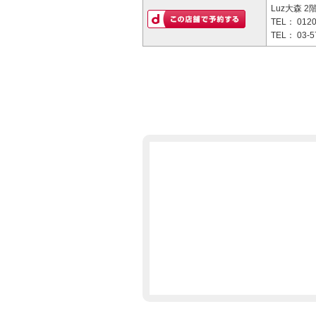
Luz大森 2
TEL：
0120
TEL：
03-5