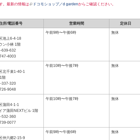
す。最新の情報は
ドコモショップ／d garden
からご確認ください。
住所/電話番号
営業時間
定休日
2
午前9時〜午後6時
無休
池上6-4-18
ウン小林 1階
-639-632
747-4003
2
午前10時〜午後7時
無休
北千束1-40-1
1階
-337-320
726-9048
2
午前10時〜午後7時
無休
蒲田4-1-1
ア蒲田NEXTビル 1階
-532-360
739-0077
5
午前9時〜午後6時
無休
仲六郷2-15-9