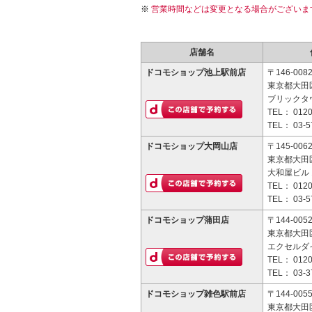
営業時間などは変更となる場合がございま
店舗名
ドコモショップ池上駅前店
〒146-008
東京都大田区
ブリックタ
TEL：
0120
TEL：
03-5
ドコモショップ大岡山店
〒145-006
東京都大田区
大和屋ビル 
TEL：
0120
TEL：
03-5
ドコモショップ蒲田店
〒144-005
東京都大田区
エクセルダイ
TEL：
0120
TEL：
03-3
ドコモショップ雑色駅前店
〒144-005
東京都大田区