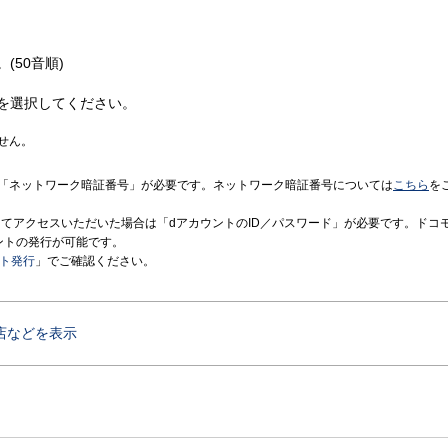
(50音順)
を選択してください。
せん。
「ネットワーク暗証番号」が必要です。ネットワーク暗証番号については
こちら
を
境にてアクセスいただいた場合は「dアカウントのID／パスワード」が必要です。ドコ
ントの発行が可能です。
ント発行
」でご確認ください。
店などを表示