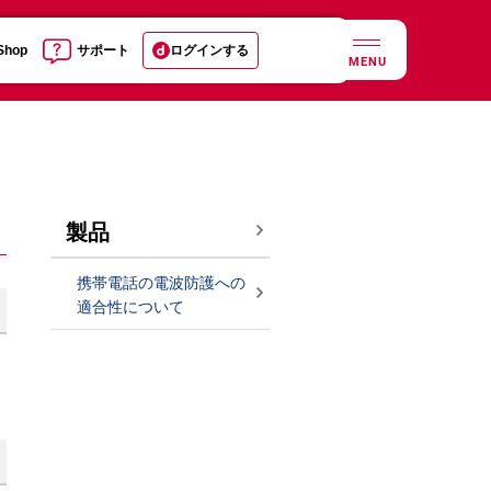
 Shop
サポート
ログインする
MENU
製品
携帯電話の電波防護への
適合性について