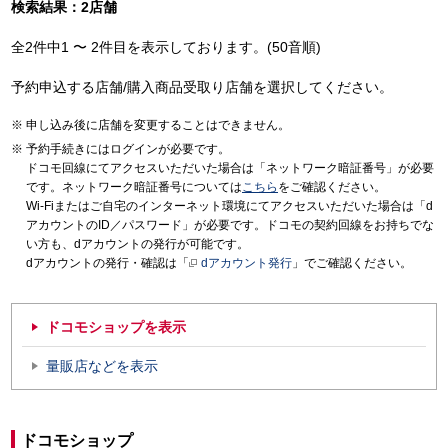
検索結果：2店舗
全2件中1 〜 2件目を表示しております。(50音順)
予約申込する店舗/購入商品受取り店舗を選択してください。
申し込み後に店舗を変更することはできません。
予約手続きにはログインが必要です。
ドコモ回線にてアクセスいただいた場合は「ネットワーク暗証番号」が必要
です。ネットワーク暗証番号については
こちら
をご確認ください。
Wi-Fiまたはご自宅のインターネット環境にてアクセスいただいた場合は「d
アカウントのID／パスワード」が必要です。ドコモの契約回線をお持ちでな
い方も、dアカウントの発行が可能です。
dアカウントの発行・確認は「
dアカウント発行
」でご確認ください。
ドコモショップを表示
量販店などを表示
ドコモショップ