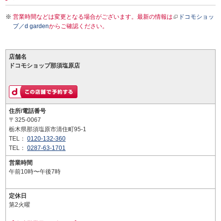
営業時間などは変更となる場合がございます。最新の情報は
ドコモショッ
プ／d garden
からご確認ください。
店舗名
ドコモショップ那須塩原店
住所/電話番号
〒325-0067
栃木県那須塩原市清住町95-1
TEL：
0120-132-360
TEL：
0287-63-1701
営業時間
午前10時〜午後7時
定休日
第2火曜