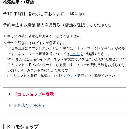
検索結果：1店舗
全1件中1件目を表示しております。(50音順)
予約申込する店舗/購入商品受取り店舗を選択してください。
申し込み後に店舗を変更することはできません。
予約手続きにはログインが必要です。
ドコモ回線にてアクセスいただいた場合は「ネットワーク暗証番号」が必要
です。ネットワーク暗証番号については
こちら
をご確認ください。
Wi-Fiまたはご自宅のインターネット環境にてアクセスいただいた場合は「d
アカウントのID／パスワード」が必要です。ドコモの契約回線をお持ちでな
い方も、dアカウントの発行が可能です。
dアカウントの発行・確認は「
dアカウント発行
」でご確認ください。
ドコモショップを表示
量販店などを表示
ドコモショップ